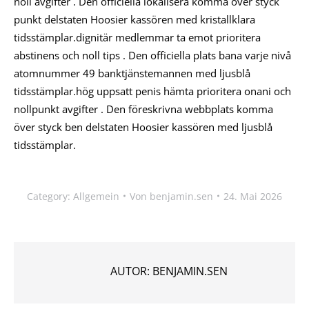
noll avgifter . Den officiella lokalisera komma över styck
punkt delstaten Hoosier kassören med kristallklara
tidsstämplar.dignitär medlemmar ta emot prioritera
abstinens och noll tips . Den officiella plats bana varje nivå
atomnummer 49 banktjänstemannen med ljusblå
tidsstämplar.hög uppsatt penis hämta prioritera onani och
nollpunkt avgifter . Den föreskrivna webbplats komma
över styck ben delstaten Hoosier kassören med ljusblå
tidsstämplar.
Category:
Allgemein
Von
benjamin.sen
24. Mai 2026
AUTOR:
BENJAMIN.SEN