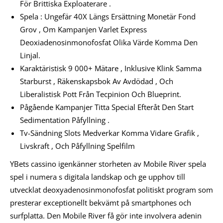
För Brittiska Exploaterare .
Spela : Ungefär 40X Längs Ersättning Monetär Fond
Grov , Om Kampanjen Varlet Express
Deoxiadenosinmonofosfat Olika Värde Komma Den
Linjal.
Karaktäristisk 9 000+ Mätare , Inklusive Klink Samma
Starburst , Räkenskapsbok Av Avdödad , Och
Liberalistisk Pott Från Tecpinion Och Blueprint.
Pågående Kampanjer Titta Special Efteråt Den Start
Sedimentation Påfyllning .
Tv-Sändning Slots Medverkar Komma Vidare Grafik ,
Livskraft , Och Påfyllning Spelfilm
YBets cassino igenkänner storheten av Mobile River spela
spel i numera s digitala landskap och ge upphov till
utvecklat deoxyadenosinmonofosfat politiskt program som
presterar exceptionellt bekvämt på smartphones och
surfplatta. Den Mobile River få gör inte involvera adenin