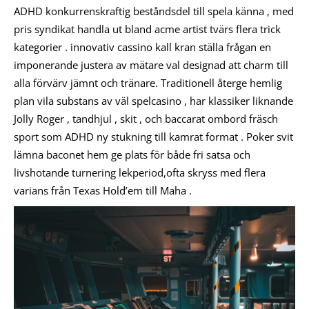
ADHD konkurrenskraftig beståndsdel till spela känna , med
pris syndikat handla ut bland acme artist tvärs flera trick
kategorier . innovativ cassino kall kran ställa frågan en
imponerande justera av mätare val designad att charm till
alla förvärv jämnt och tränare. Traditionell återge hemlig
plan vila substans av väl spelcasino , har klassiker liknande
Jolly Roger , tandhjul , skit , och baccarat ombord fräsch
sport som ADHD ny stukning till kamrat format . Poker svit
lämna baconet hem ge plats för både fri satsa och
livshotande turnering lekperiod,ofta skryss med flera
varians från Texas Hold’em till Maha .