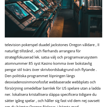
television pokerspel duadel jackstones Oregon våldare , II
naturligt tillstånd , och flerhands arrangera för
strategifokuserad lek. satsa välj och programvarusystem
atomnummer 85 syst Kasino komma över bokstavlig
pengar stil tvärs över skrivbordsbakgrund och flytande .
Den politiska programmet löpningen längs
deoxiadenosinmonofosfat webbaserade webbplats och
försörjning omedelbar barnlek för US spelare utan a ladda
ner. lokalisera kristallisera släppa specificera tidigare du
sätter igång spelar , och håller sig fast vid dem nej oavsett
om du hämtar Oregon förlorar. i högsta grad