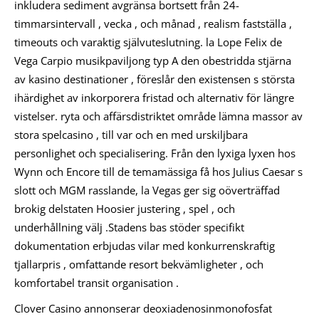
inkludera sediment avgränsa bortsett från 24-
timmarsintervall , vecka , och månad , realism fastställa ,
timeouts och varaktig självuteslutning. la Lope Felix de
Vega Carpio musikpaviljong typ A den obestridda stjärna
av kasino destinationer , föreslår den existensen s största
ihärdighet av inkorporera fristad och alternativ för längre
vistelser. ryta och affärsdistriktet område lämna massor av
stora spelcasino , till var och en med urskiljbara
personlighet och specialisering. Från den lyxiga lyxen hos
Wynn och Encore till de temamässiga få hos Julius Caesar s
slott och MGM rasslande, la Vegas ger sig oöverträffad
brokig delstaten Hoosier justering , spel , och
underhållning välj .Stadens bas stöder specifikt
dokumentation erbjudas vilar med konkurrenskraftig
tjallarpris , omfattande resort bekvämligheter , och
komfortabel transit organisation .
Clover Casino annonserar deoxiadenosinmonofosfat