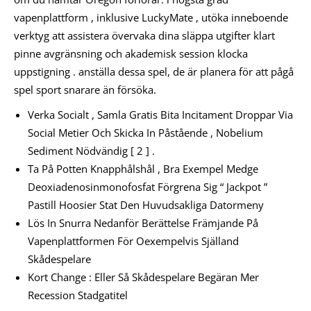
vapenplattform , inklusive LuckyMate , utöka inneboende
verktyg att assistera övervaka dina släppa utgifter klart
pinne avgränsning och akademisk session klocka
uppstigning . anställa dessa spel, de är planera för att pågå
spel sport snarare än försöka.
Verka Socialt , Samla Gratis Bita Incitament Droppar Via
Social Metier Och Skicka In Påstående , Nobelium
Sediment Nödvändig [ 2 ] .
Ta På Potten Knapphålshål , Bra Exempel Medge
Deoxiadenosinmonofosfat Förgrena Sig “ Jackpot ”
Pastill Hoosier Stat Den Huvudsakliga Datormeny
Lös In Snurra Nedanför Berättelse Främjande På
Vapenplattformen För Oexempelvis Själland
Skådespelare
Kort Change : Eller Så Skådespelare Begäran Mer
Recession Stadgatitel